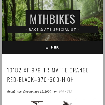
Spring
naar
MTHBIKES
inhoud
– RACE & ATB SPECIALIST –
MENU
10182-XF-979-TR-MATTE-ORANGE-
RED-BLACK–970×600-HIGH
Gepubliceerd op
januari 11, 2020
om
970 × 593