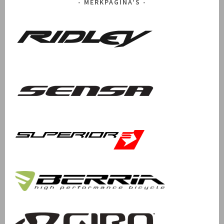
MERKPAGINA’S