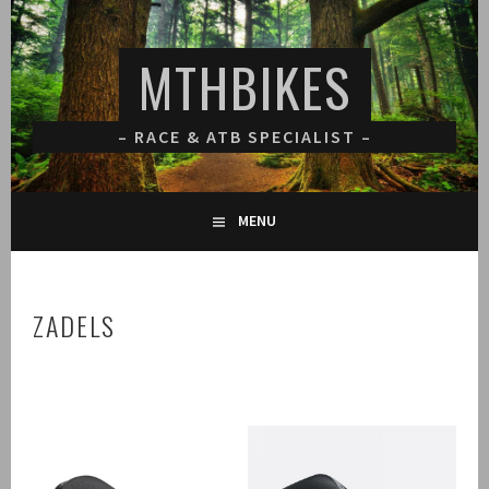
Spring
naar
MTHBIKES
inhoud
– RACE & ATB SPECIALIST –
MENU
ZADELS