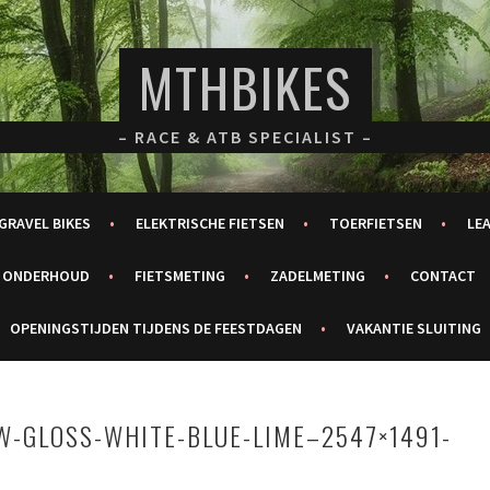
MTHBIKES
– RACE & ATB SPECIALIST –
GRAVEL BIKES
ELEKTRISCHE FIETSEN
TOERFIETSEN
LE
ONDERHOUD
FIETSMETING
ZADELMETING
CONTACT
OPENINGSTIJDEN TIJDENS DE FEESTDAGEN
VAKANTIE SLUITING
W-GLOSS-WHITE-BLUE-LIME–2547×1491-