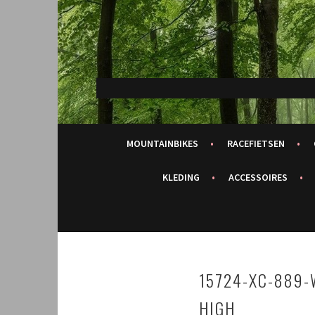
Spring
naar
inhoud
MOUNTAINBIKES
RACEFIETSEN
KLEDING
ACCESSOIRES
15724-XC-889-
HIGH