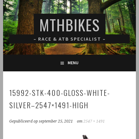
Spring
naar
MTHBIKES
inhoud
– RACE & ATB SPECIALIST –
MENU
15992-STK-400-GLOSS-WHITE-
SILVER–2547×1491-HIGH
Gepubliceerd op
september 25, 2021
om
2547 × 1491