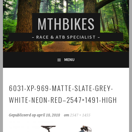
Spring
naar
MTHBIKES
inhoud
– RACE & ATB SPECIALIST –
MENU
6031-XP-969-MATTE-SLATE-GREY-
WHITE-NEON-RED–2547×1491-HIGH
Gepubliceerd op
april 18, 2018
om
2547 × 1455