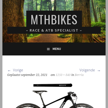
Spring
naar
MTHBIKES
inhoud
– RACE & ATB SPECIALIST –
MENU
Vorige
Volgende
Geplaatst
september 22, 2021
om
1250 × 840
in
Berria