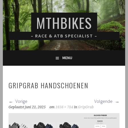
Spring
naar
MTHBIKES
inhoud
– RACE & ATB SPECIALIST –
MENU
GRIPGRAB HANDSCHOENEN
Vorige
Volgende
Geplaatst
juni 21, 2025
om
1656 × 784
in
GripGrab