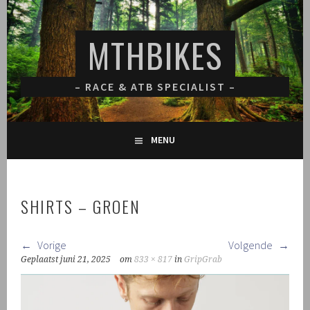
Spring
naar
MTHBIKES
inhoud
– RACE & ATB SPECIALIST –
MENU
SHIRTS – GROEN
Vorige
Volgende
Geplaatst
juni 21, 2025
om
833 × 817
in
GripGrab