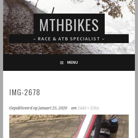
Spring
naar
MTHBIKES
inhoud
– RACE & ATB SPECIALIST –
MENU
IMG-2678
Gepubliceerd op
januari 25, 2020
om
2448 × 3264