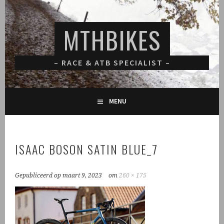
Spring
naar
MTHBIKES
inhoud
– RACE & ATB SPECIALIST –
MENU
ISAAC BOSON SATIN BLUE_7
Gepubliceerd op
maart 9, 2023
om
260 × 175