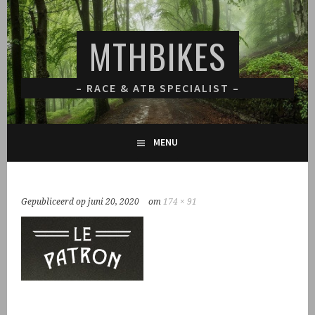
Spring
naar
MTHBIKES
inhoud
– RACE & ATB SPECIALIST –
MENU
Gepubliceerd op
juni 20, 2020
om
174 × 91