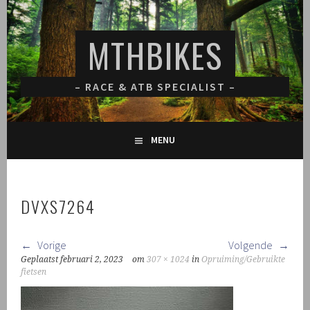
Spring
naar
MTHBIKES
inhoud
– RACE & ATB SPECIALIST –
MENU
DVXS7264
Vorige
Volgende
Geplaatst
februari 2, 2023
om
307 × 1024
in
Opruiming/Gebruikte
fietsen