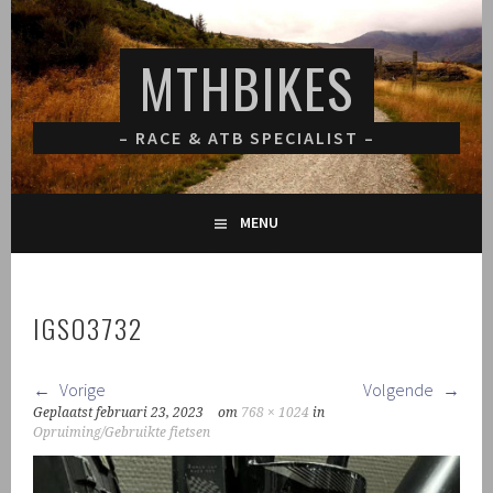
Spring
naar
MTHBIKES
inhoud
– RACE & ATB SPECIALIST –
MENU
IGSO3732
Vorige
Volgende
Geplaatst
februari 23, 2023
om
768 × 1024
in
Opruiming/Gebruikte fietsen