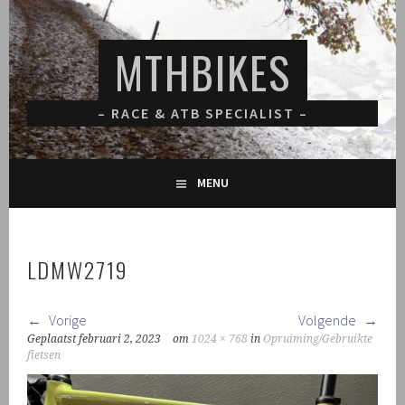
Spring
naar
MTHBIKES
inhoud
– RACE & ATB SPECIALIST –
MENU
LDMW2719
Vorige
Volgende
Geplaatst
februari 2, 2023
om
1024 × 768
in
Opruiming/Gebruikte
fietsen