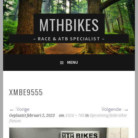
Spring
naar
MTHBIKES
inhoud
– RACE & ATB SPECIALIST –
MENU
XMBE9555
Vorige
Volgende
Geplaatst
februari 2, 2023
om
1024 × 768
in
Opruiming/Gebruikte
fietsen