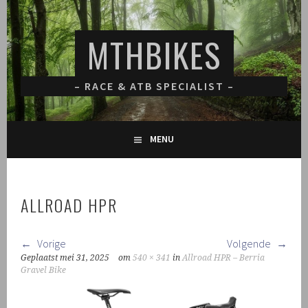
Spring
naar
MTHBIKES
inhoud
– RACE & ATB SPECIALIST –
MENU
ALLROAD HPR
Vorige
Volgende
Geplaatst
mei 31, 2025
om
540 × 341
in
Allroad HPR – Berria
Gravel Bike