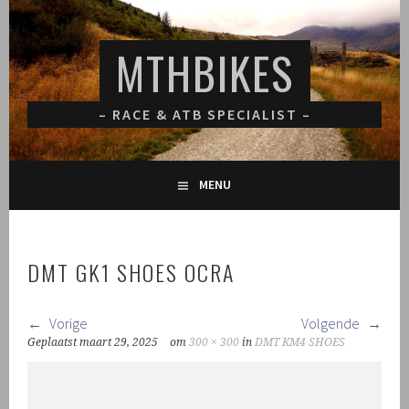
Spring
naar
MTHBIKES
inhoud
– RACE & ATB SPECIALIST –
MENU
DMT GK1 SHOES OCRA
Vorige
Volgende
Geplaatst
maart 29, 2025
om
300 × 300
in
DMT KM4 SHOES