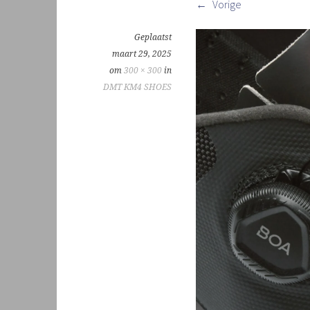
Vorige
Geplaatst
maart 29, 2025
om
300 × 300
in
DMT KM4 SHOES