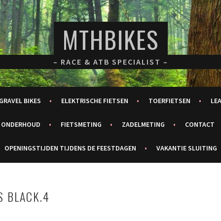
MTHBIKES
– RACE & ATB SPECIALIST –
GRAVEL BIKES
ELEKTRISCHE FIETSEN
TOERFIETSEN
LE
ONDERHOUD
FIETSMETING
ZADELMETING
CONTACT
OPENINGSTIJDEN TIJDENS DE FEESTDAGEN
VAKANTIE SLUITING
 BLACK.4