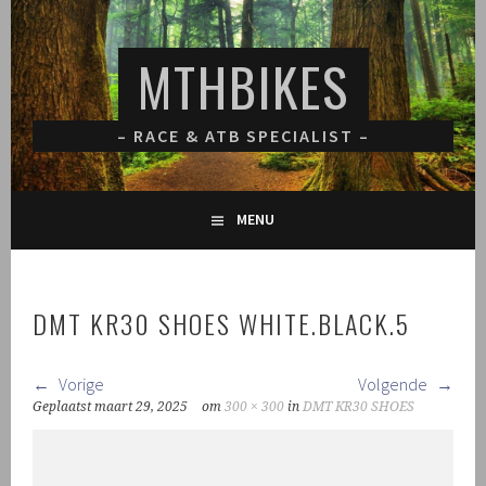
Spring
naar
MTHBIKES
inhoud
– RACE & ATB SPECIALIST –
MENU
DMT KR30 SHOES WHITE.BLACK.5
Vorige
Volgende
Geplaatst
maart 29, 2025
om
300 × 300
in
DMT KR30 SHOES