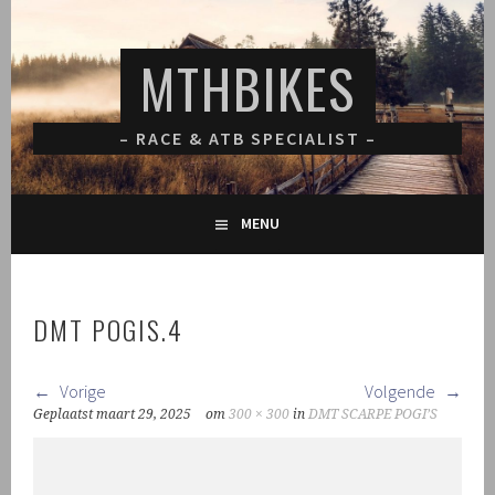
Spring
naar
MTHBIKES
inhoud
– RACE & ATB SPECIALIST –
MENU
DMT POGIS.4
Vorige
Volgende
Geplaatst
maart 29, 2025
om
300 × 300
in
DMT SCARPE POGI’S