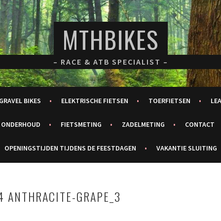
MTHBIKES
– RACE & ATB SPECIALIST –
GRAVEL BIKES
ELEKTRISCHE FIETSEN
TOERFIETSEN
LE
ONDERHOUD
FIETSMETING
ZADELMETING
CONTACT
OPENINGSTIJDEN TIJDENS DE FEESTDAGEN
VAKANTIE SLUITING
4 ANTHRACITE-GRAPE_3