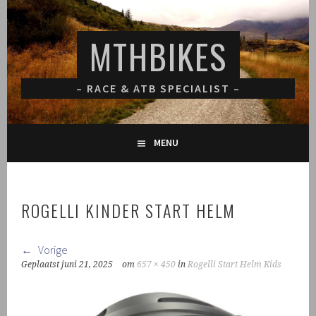
Spring
naar
MTHBIKES
inhoud
– RACE & ATB SPECIALIST –
MENU
ROGELLI KINDER START HELM
Vorige
Geplaatst
juni 21, 2025
om
657 × 450
in
Rogelli Start Helm Kids