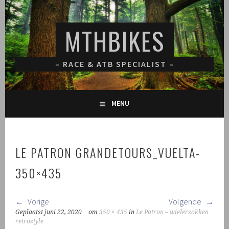
Spring
naar
MTHBIKES
inhoud
– RACE & ATB SPECIALIST –
MENU
LE PATRON GRANDETOURS_VUELTA-
350×435
Vorige
Volgende
Geplaatst
juni 22, 2020
om
350 × 435
in
Le Patron – wielersokken
retrostyle