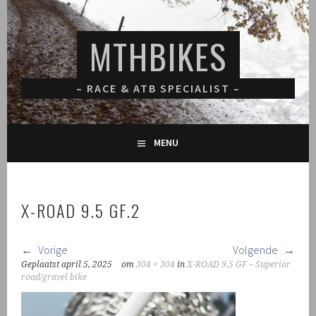
Spring
naar
MTHBIKES
inhoud
– RACE & ATB SPECIALIST –
MENU
X-ROAD 9.5 GF.2
Vorige
Volgende
Geplaatst
april 5, 2025
om
304 × 304
in
X-ROAD 9.5 GF – Superior
road/gravel bike