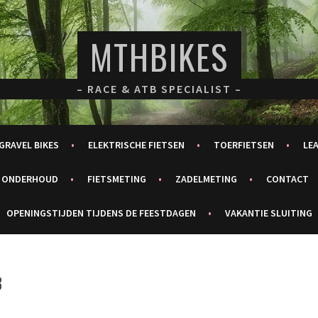
MTHBIKES
– RACE & ATB SPECIALIST –
GRAVEL BIKES
ELEKTRISCHE FIETSEN
TOERFIETSEN
LE
ONDERHOUD
FIETSMETING
ZADELMETING
CONTACT
OPENINGSTIJDEN TIJDENS DE FEESTDAGEN
VAKANTIE SLUITING
3