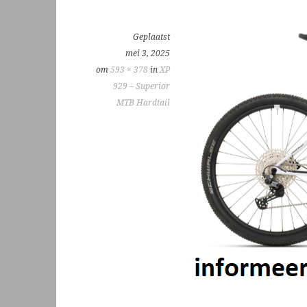
Geplaatst
mei 3, 2025
om
593 × 378
in
XP
929 – Superior
MTB Hardtail