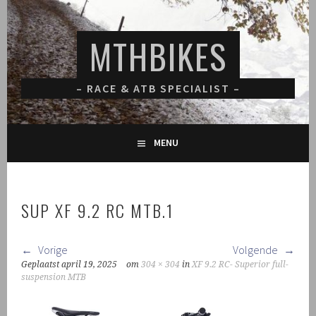
Spring
naar
MTHBIKES
inhoud
– RACE & ATB SPECIALIST –
MENU
SUP XF 9.2 RC MTB.1
Vorige
Volgende
Geplaatst
april 19, 2025
om
304 × 304
in
XF 9.2 RC- Superior full-
suspension MTB