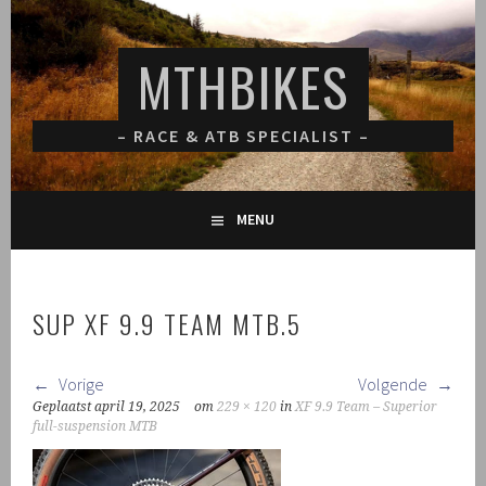
Spring
naar
MTHBIKES
inhoud
– RACE & ATB SPECIALIST –
MENU
SUP XF 9.9 TEAM MTB.5
Vorige
Volgende
Geplaatst
april 19, 2025
om
229 × 120
in
XF 9.9 Team – Superior
full-suspension MTB