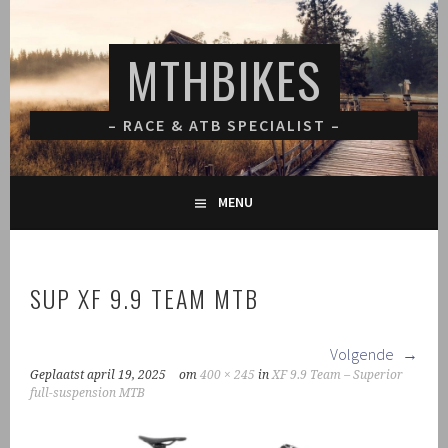
Spring
naar
MTHBIKES
inhoud
– RACE & ATB SPECIALIST –
MENU
SUP XF 9.9 TEAM MTB
Volgende
Geplaatst
april 19, 2025
om
400 × 245
in
XF 9.9 Team – Superior
full-suspension MTB