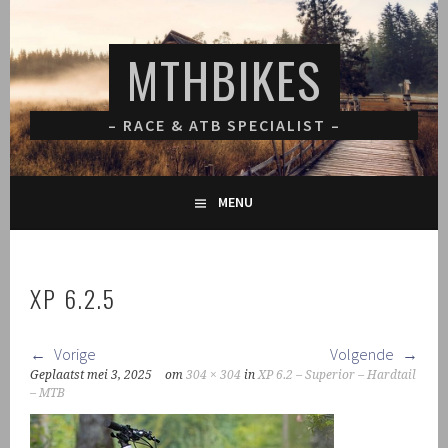
Spring
naar
MTHBIKES
inhoud
– RACE & ATB SPECIALIST –
MENU
XP 6.2.5
Vorige
Volgende
Geplaatst
mei 3, 2025
om
304 × 304
in
XP 6.2 – Superior – Hardtail
– MTB