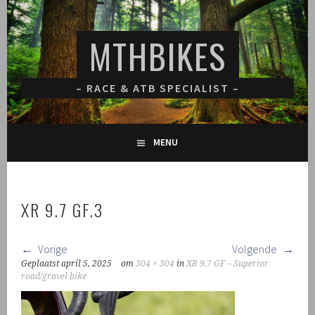
Spring
naar
MTHBIKES
inhoud
– RACE & ATB SPECIALIST –
MENU
XR 9.7 GF.3
Vorige
Volgende
Geplaatst
april 5, 2025
om
304 × 304
in
XR 9.7 GF – Superior
road/gravel bike