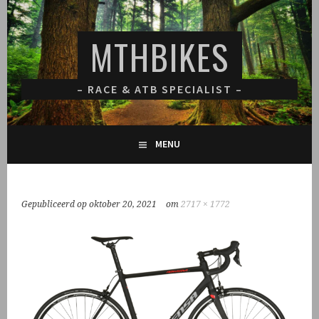
Spring
naar
MTHBIKES
inhoud
– RACE & ATB SPECIALIST –
MENU
Gepubliceerd op
oktober 20, 2021
om
2717 × 1772