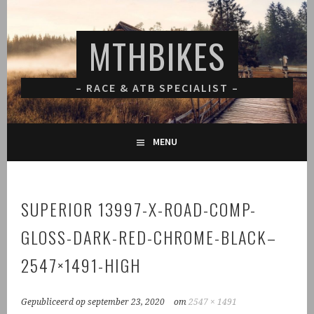
Spring
naar
MTHBIKES
inhoud
– RACE & ATB SPECIALIST –
MENU
SUPERIOR 13997-X-ROAD-COMP-
GLOSS-DARK-RED-CHROME-BLACK–
2547×1491-HIGH
Gepubliceerd op
september 23, 2020
om
2547 × 1491