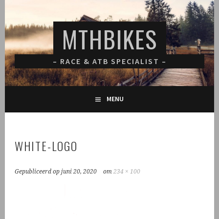
Spring
naar
MTHBIKES
inhoud
– RACE & ATB SPECIALIST –
MENU
WHITE-LOGO
Gepubliceerd op
juni 20, 2020
om
234 × 100