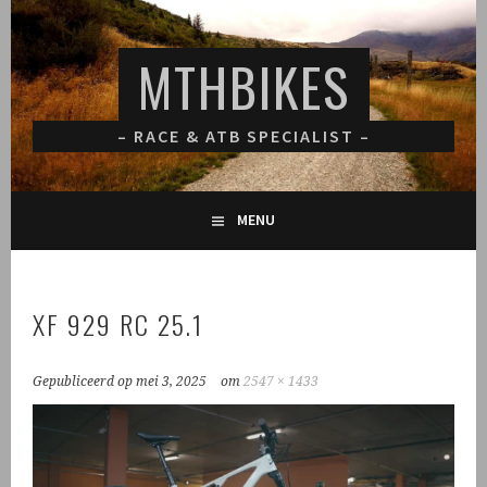
Spring
naar
MTHBIKES
inhoud
– RACE & ATB SPECIALIST –
MENU
XF 929 RC 25.1
Gepubliceerd op
mei 3, 2025
om
2547 × 1433