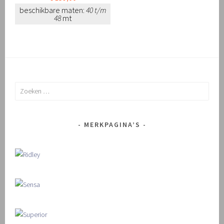
beschikbare maten:
40 t/m
48
mt
Zoeken
naar:
MERKPAGINA’S