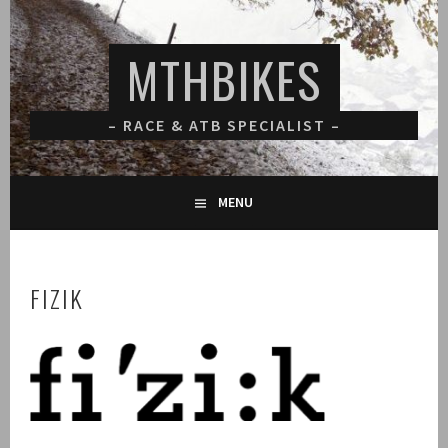
Spring
naar
MTHBIKES
inhoud
– RACE & ATB SPECIALIST –
MENU
FIZIK