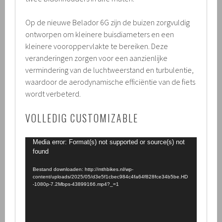
Op de nieuwe Belador 6G zijn de buizen zorgvuldig
ontworpen om kleinere buisdiameters en een
kleinere vooroppervlakte te bereiken. Deze
veranderingen zorgen voor een aanzienlijke
vermindering van de luchtweerstand en turbulentie,
waardoor de aerodynamische efficiëntie van de fiets
wordt verbeterd.
VOLLEDIG CUSTOMIZABLE
Videospeler
Media error: Format(s) not supported or source(s) not
found
Bestand downloaden: http://mthbikes.nl/wp-
content/uploads/2025/05/d3e5f1cbec984c4fa64f828fce34b5be.HD
-1080p-7.2Mbps-43899166.mp4?_=1