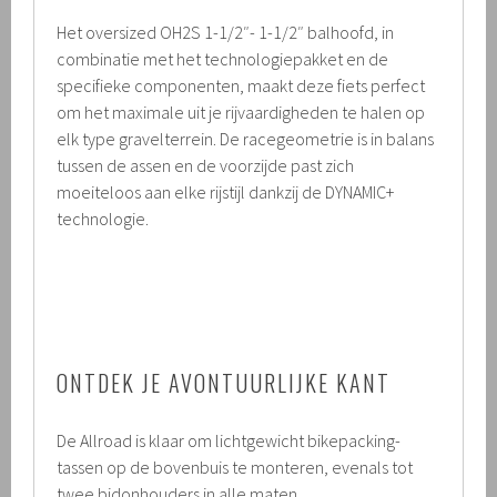
Het oversized OH2S 1-1/2″- 1-1/2″ balhoofd, in
combinatie met het technologiepakket en de
specifieke componenten, maakt deze fiets perfect
om het maximale uit je rijvaardigheden te halen op
elk type gravelterrein. De racegeometrie is in balans
tussen de assen en de voorzijde past zich
moeiteloos aan elke rijstijl dankzij de DYNAMIC+
technologie.
ONTDEK JE AVONTUURLIJKE KANT
De Allroad is klaar om lichtgewicht bikepacking-
tassen op de bovenbuis te monteren, evenals tot
twee bidonhouders in alle maten.