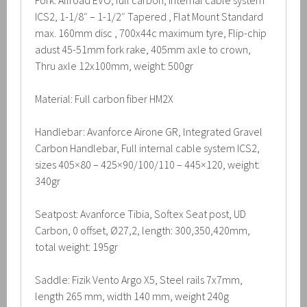
Fork: Allroad EVO, full carbon, internal cable system
ICS2, 1-1/8″ – 1-1/2″ Tapered , Flat Mount Standard
max. 160mm disc , 700x44c maximum tyre, Flip-chip
adust 45-51mm fork rake, 405mm axle to crown,
Thru axle 12x100mm, weight: 500gr
Material: Full carbon fiber HM2X
Handlebar: Avanforce Airone GR, lntegrated Gravel
Carbon Handlebar, Full internal cable system ICS2,
sizes 405×80 – 425×90/100/110 – 445×120, weight:
340gr
Seatpost: Avanforce Tibia, Softex Seat post, UD
Carbon, 0 offset, Ø27,2, length: 300,350,420mm,
total weight: 195gr
Saddle: Fizik Vento Argo X5, Steel rails 7x7mm,
length 265 mm, width 140 mm, weight 240g