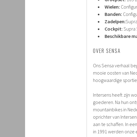
Wielen:
Configur
Banden:
Configu
Zadelpen:
Supra
Cockpit:
Supra 
Beschikbare m
OVER SENSA
Ons Sensa verhaal begin
mooie oosten van Nede
hoogwaardige sportiev
Intersens heeft zijn w
goederen. Na hun ontst
mountainbikes in Nede
oprichter van Intersen
aan te schaffen. In ee
in 1991 werden onze 