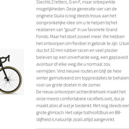
Slechts 2 letters, G en F, maar onbeperkte
mogelijkheden. Deze generatie vier van de
originele Giulia is nog steeds trouw aan het
oorspronkelijke idee om u te helpen bij het
realiseren van “goud” in uw favoriete Grand
Fondo. Maar het doet zoveel meer. We hebben
het ontworpen om flexibel in gebruik te zijn. U ku
dus tot 32 mm rubber racen en veel plezier
beleven op een onverharde weg, een geplaveid
avontuur of elke weg die u normaal zou
vermijden. Vind nieuwe routes en blijf de hele
winter gemotiveerd om topprestaties te behalen
voor uw grote doelen in de zomer.
De nieuw ontworpen achterdriehoek maakt het
onze meest comfortabele racefiets ooit, dus je
maakt alles af wat je bedenkt. Met nog steeds ee
grote glimlach. Het vakje balhoofdbuis en BB-
stijfheid is natuurlijk zoals altijd aangevinkt.