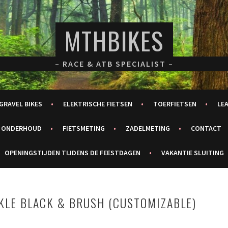
MTHBIKES
– RACE & ATB SPECIALIST –
GRAVEL BIKES
ELEKTRISCHE FIETSEN
TOERFIETSEN
LE
ONDERHOUD
FIETSMETING
ZADELMETING
CONTACT
OPENINGSTIJDEN TIJDENS DE FEESTDAGEN
VAKANTIE SLUITING
RKLE BLACK & BRUSH (CUSTOMIZABLE)