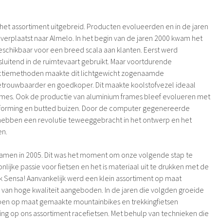
s het assortiment uitgebreid. Producten evolueerden en in de jaren
verplaatst naar Almelo. In het begin van de jaren 2000 kwam het
schikbaar voor een breed scala aan klanten. Eerst werd
tsluitend in de ruimtevaart gebruikt. Maar voortdurende
uctiemethoden maakte dit lichtgewicht zogenaamde
trouwbaarder en goedkoper. Dit maakte koolstofvezel ideaal
rames. Ook de productie van aluminium frames bleef evolueren met
oforming en butted buizen. Door de computer gegenereerde
hebben een revolutie teweeggebracht in het ontwerp en het
en.
samen in 2005. Dit was het moment om onze volgende stap te
lijke passie voor fietsen en het is materiaal uit te drukken met de
k Sensa! Aanvankelijk werd een klein assortiment op maat
van hoge kwaliteit aangeboden. In de jaren die volgden groeide
ben op maat gemaakte mountainbikes en trekkingfietsen
ling op ons assortiment racefietsen. Met behulp van technieken die