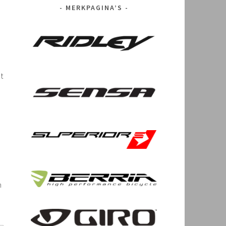
MERKPAGINA’S
nt
n