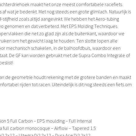
chterdriehoek maakt het onze meest comfortabele racefiets
s af wat je bedenkt. Met nog steeds een grote glimlach. Natuurlijk is
stijfheid zoals altijd aangevinkt. We hebben het Aero-tubing
 Evo genomen en dat verbeterd. Met EPS Molding Techniques
pervlakken die net zo glad zijn als de buitenkant, waardoor we
uiken om het gewicht laag te houden. Ten slotte lopen alle
oor mechanisch schakelen, in de balhoofdbuis, waardoor een
ntstaat. De GF kan worden gebruikt met de Supra Combo Integrale of
eslist!
van de geometrie houdt rekening met de grotere banden en maakt
ortabel rijden tot racen. Uiteindelijk is dit nog steeds een fiets om
on 5 Full Carbon – EPS moulding – Full Internal
a full carbon monocoque – Airflow – Tapered 1.5
i2 2×12 – Ultegra Di2 2×12 – Dura Ace Di2 2×12