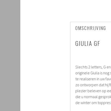
OMSCHRIJVING
GIULIA GF
Slechts 2 letters, G 
originele Giulia is no
te realiseren in uw f
zo ontworpen dat hij f
plezier beleven op e
die u normaal gesprok
de winter om topprest