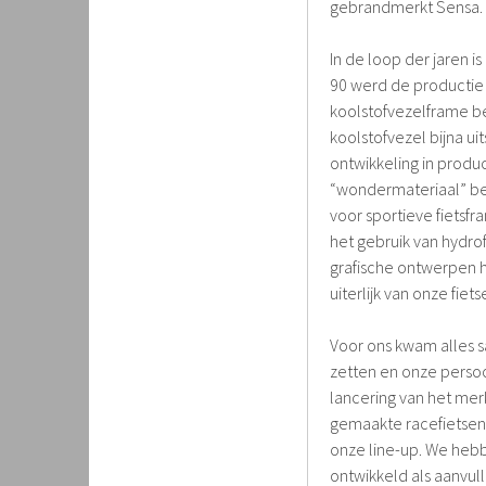
gebrandmerkt Sensa.
In de loop der jaren i
90 werd de productie 
koolstofvezelframe be
koolstofvezel bijna ui
ontwikkeling in prod
“wondermateriaal” be
voor sportieve fietsf
het gebruik van hydr
grafische ontwerpen 
uiterlijk van onze fiets
Voor ons kwam alles 
zetten en onze persoon
lancering van het mer
gemaakte racefietsen 
onze line-up. We heb
ontwikkeld als aanvul