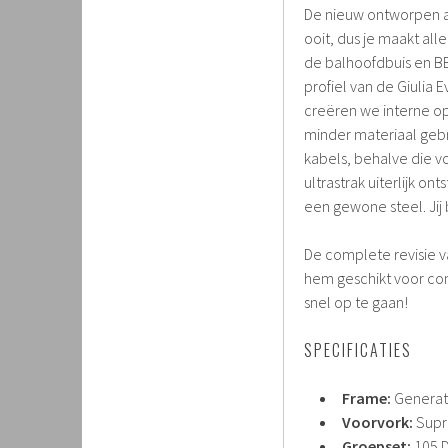
De nieuw ontworpen a
ooit, dus je maakt alle
de balhoofdbuis en BB-
profiel van de Giulia
creëren we interne op
minder materiaal gebr
kabels, behalve die v
ultrastrak uiterlijk o
een gewone steel. Jij b
De complete revisie 
hem geschikt voor comf
snel op te gaan!
SPECIFICATIES
Frame:
Generati
Voorvork:
Supr
Groepset:
105 D