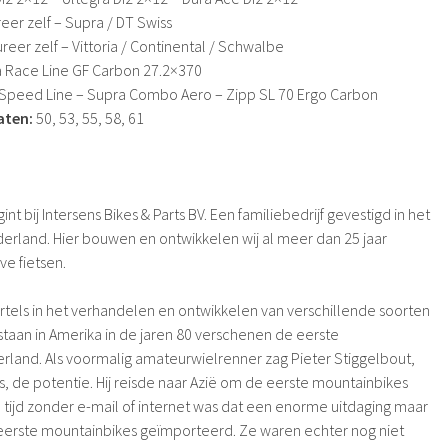
eer zelf – Supra / DT Swiss
reer zelf – Vittoria / Continental / Schwalbe
 Race Line GF Carbon 27.2×370
Speed Line – Supra Combo Aero – Zipp SL 70 Ergo Carbon
aten:
50, 53, 55, 58, 61
t bij Intersens Bikes & Parts BV. Een familiebedrijf gevestigd in het
rland. Hier bouwen en ontwikkelen wij al meer dan 25 jaar
e fietsen.
ortels in het verhandelen en ontwikkelen van verschillende soorten
aan ​​in Amerika in de jaren 80 verschenen de eerste
rland. Als voormalig amateurwielrenner zag Pieter Stiggelbout,
s, de potentie. Hij reisde naar Azië om de eerste mountainbikes
n tijd zonder e-mail of internet was dat een enorme uitdaging maar
eerste mountainbikes geïmporteerd. Ze waren echter nog niet