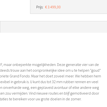
Prijs:
€ 3.499,00
en F, maar onbeperkte mogelijkheden. Deze generatie vier van de
g steeds trouw aan het oorspronkelijke idee om u te helpen “goud”
avoriete Grand Fondo. Maar het doet zoveel meer. We hebben hem
lexibel in gebruik is. U kunt dus tot 32 mm rubber rennen en veel
en onverharde weg, een geplaveid avontuur of elke andere weg
en zou vermijden. Vind nieuwe routes en blijf gemotiveerd door
aties te bereiken voor uw grote doelen in de zomer.