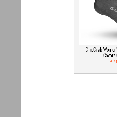
GripGrab Women’
Covers 
€ 2