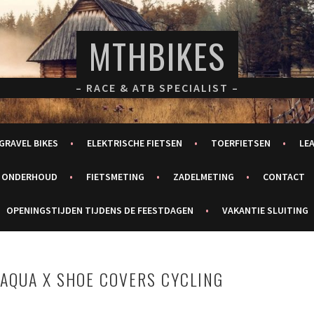
MTHBIKES
– RACE & ATB SPECIALIST –
GRAVEL BIKES
ELEKTRISCHE FIETSEN
TOERFIETSEN
LE
ONDERHOUD
FIETSMETING
ZADELMETING
CONTACT
OPENINGSTIJDEN TIJDENS DE FEESTDAGEN
VAKANTIE SLUITING
AQUA X SHOE COVERS CYCLING