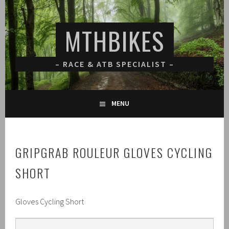
Spring
naar
MTHBIKES
inhoud
– RACE & ATB SPECIALIST –
MENU
GRIPGRAB ROULEUR GLOVES CYCLING
SHORT
Gloves Cycling Short