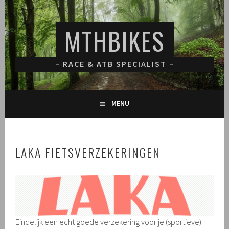
Spring
naar
MTHBIKES
inhoud
– RACE & ATB SPECIALIST –
MENU
LAKA FIETSVERZEKERINGEN
Eindelijk een echt goede verzekering voor je (sportieve)