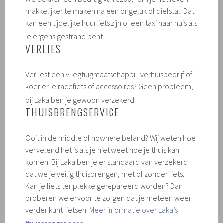
makkelijker te maken na een ongeluk of diefstal. Dat
kan een tijdelijke huurfiets zijn of een taxi naar huis als
.
je ergens gestrand bent.
VERLIES
Verliest een vliegtuigmaatschappij, verhuisbedrijf of
koerier je racefiets of accessoires? Geen probleem,
.
bij Laka ben je gewoon verzekerd.
THUISBRENGSERVICE
Ooit in de middle of nowhere beland? Wij weten hoe
vervelend het is als je niet weet hoe je thuis kan
komen. Bij Laka ben je er standaard van verzekerd
dat we je veilig thuisbrengen, met of zonder fiets.
Kan je fiets ter plekke gerepareerd worden? Dan
proberen we ervoor te zorgen dat je meteen weer
verder kunt fietsen.
Meer informatie over Laka’s
.
thuisbrengservice