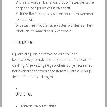
Claims worden behandeld door fietsexperts die
snappen hoe jouw fiets in elkaar zit.
100% flexibel: opzeggen en pauzeren wanneer
je maar wilt.
Betaal niets vooraf: alle kosten worden aan het
eind van de maand eerlijk verdeeld.
.
JE DEKKING:
Bij Laka zijn jij en je fiets verzekerd van een
kwalitatieve, complete en kosteneffectieve casco
dekking. Of je ketting nu gebroken is of je fiets in het
holst van de nacht wordt gestolen: wij zijn er voor je.
Je fiets is verzekerd tegen:
.
DIEFSTAL
.
Binnen- en buitenshuis.