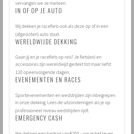
.
vervangen we ze meteen.
IN OF OP JE AUTO
Wij dekken je racefiets ook als deze op of in een
.
(afgesloten) auto staat.
WERELDWIJDE DEKKING
Gaan jij en je racefiets op reis? Je fiets(en) en
accessoires zijn wereldwijd gedekt tot maar liefst
.
120 opeenvolgende dagen.
EVENEMENTEN EN RACES
Sportevenementen en wedstrijden zijn inbegrepen
in onze dekking. Lees de uitzonderingen als je op
.
professioneel niveau wedstrijden rijdt.
EMERGENCY CASH
We dekken een bedrag van €200,- om je het leven