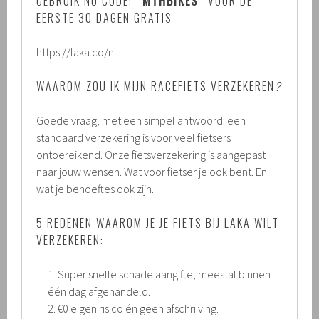
GEBRUIK NU CODE:
“MTHBIKES”
VOOR DE
EERSTE 30 DAGEN GRATIS
https://laka.co/nl
WAAROM ZOU IK MIJN RACEFIETS VERZEKEREN
?
Goede vraag, met een simpel antwoord: een
standaard verzekering is voor veel fietsers
ontoereikend. Onze fietsverzekering is aangepast
naar jouw wensen. Wat voor fietser je ook bent. En
wat je behoeftes ook zijn.
5 REDENEN WAAROM JE JE FIETS BIJ LAKA WILT
VERZEKEREN:
Super snelle schade aangifte, meestal binnen
één dag afgehandeld.
€0 eigen risico én geen afschrijving.