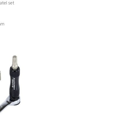
atel set
8mm