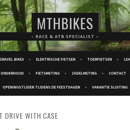
MTHBIKES
– RACE & ATB SPECIALIST –
GRAVEL BIKES
ELEKTRISCHE FIETSEN
TOERFIETSEN
LE
ONDERHOUD
FIETSMETING
ZADELMETING
CONTACT
OPENINGSTIJDEN TIJDENS DE FEESTDAGEN
VAKANTIE SLUITING
T DRIVE WITH CASE