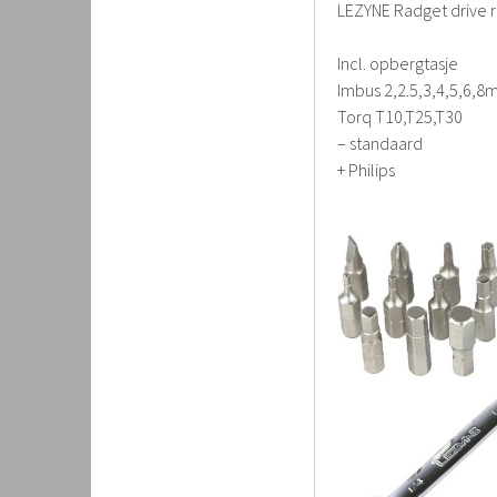
LEZYNE Radget drive r
Incl. opbergtasje
Imbus 2,2.5,3,4,5,6,
Torq T10,T25,T30
– standaard
+ Philips