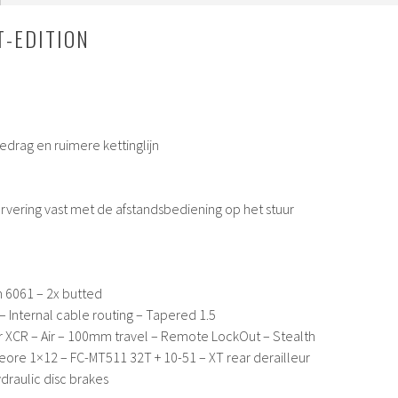
T-EDITION
gedrag en ruimere kettinglijn
vering vast met de afstandsbediening op het stuur
 6061 – 2x butted
 Internal cable routing – Tapered 1.5
 XCR – Air – 100mm travel – Remote LockOut – Stealth
ore 1×12 – FC-MT511 32T + 10-51 – XT rear derailleur
raulic disc brakes