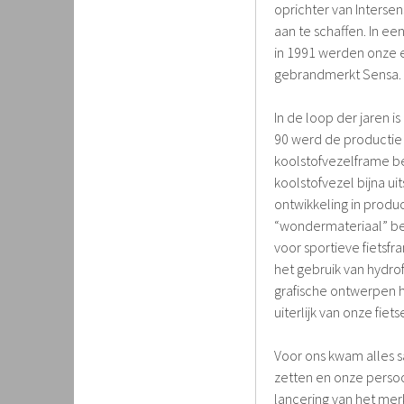
oprichter van Intersen
aan te schaffen. In ee
in 1991 werden onze 
gebrandmerkt Sensa.
In de loop der jaren i
90 werd de productie 
koolstofvezelframe be
koolstofvezel bijna ui
ontwikkeling in prod
“wondermateriaal” be
voor sportieve fietsf
het gebruik van hydr
grafische ontwerpen 
uiterlijk van onze fiets
Voor ons kwam alles 
zetten en onze persoon
lancering van het mer