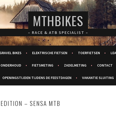
MTHBIKES
– RACE & ATB SPECIALIST –
GRAVEL BIKES
ELEKTRISCHE FIETSEN
TOERFIETSEN
LE
ONDERHOUD
FIETSMETING
ZADELMETING
CONTACT
OPENINGSTIJDEN TIJDENS DE FEESTDAGEN
VAKANTIE SLUITING
 EDITION – SENSA MTB