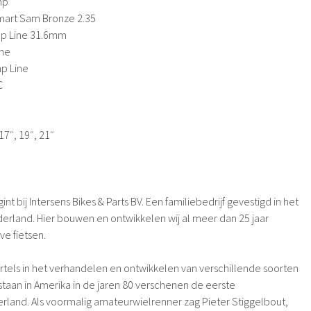
mp
art Sam Bronze 2.35
p Line 31.6mm
ne
p Line
C
17″, 19″, 21″
t bij Intersens Bikes & Parts BV. Een familiebedrijf gevestigd in het
rland. Hier bouwen en ontwikkelen wij al meer dan 25 jaar
e fietsen.
ortels in het verhandelen en ontwikkelen van verschillende soorten
aan ​​in Amerika in de jaren 80 verschenen de eerste
rland. Als voormalig amateurwielrenner zag Pieter Stiggelbout,