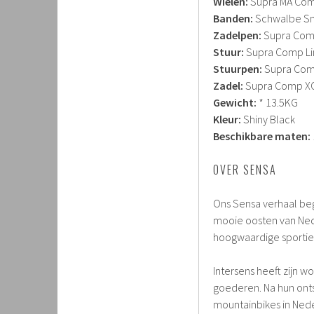
Wielen:
Supra MA Co
Banden:
Schwalbe Sm
Zadelpen:
Supra Com
Stuur:
Supra Comp Li
Stuurpen:
Supra Com
Zadel:
Supra Comp X
Gewicht:
* 13.5KG
Kleur:
Shiny Black
Beschikbare maten:
OVER SENSA
Ons Sensa verhaal begin
mooie oosten van Nede
hoogwaardige sportiev
Intersens heeft zijn w
goederen. Na hun ontst
mountainbikes in Nede