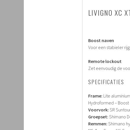
LIVIGNO XC X
Boost naven
Voor een stabieler rij
Remote lockout
Zet eenvoudig de voor
SPECIFICATIES
Frame:
Lite aluminium
Hydroformed – Boost –
Voorvork:
SR Suntour
Groepset:
Shimano De
Remmen:
Shimano hyd