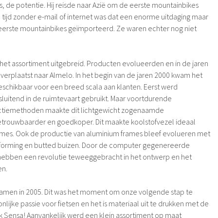
s, de potentie. Hij reisde naar Azië om de eerste mountainbikes
n tijd zonder e-mail of internet was dat een enorme uitdaging maar
eerste mountainbikes geïmporteerd. Ze waren echter nog niet
s het assortiment uitgebreid. Producten evolueerden en in de jaren
verplaatst naar Almelo. In het begin van de jaren 2000 kwam het
schikbaar voor een breed scala aan klanten. Eerst werd
tsluitend in de ruimtevaart gebruikt. Maar voortdurende
uctiemethoden maakte dit lichtgewicht zogenaamde
trouwbaarder en goedkoper. Dit maakte koolstofvezel ideaal
rames. Ook de productie van aluminium frames bleef evolueren met
oforming en butted buizen. Door de computer gegenereerde
hebben een revolutie teweeggebracht in het ontwerp en het
en.
samen in 2005. Dit was het moment om onze volgende stap te
lijke passie voor fietsen en het is materiaal uit te drukken met de
k Sensa! Aanvankelijk werd een klein assortiment op maat