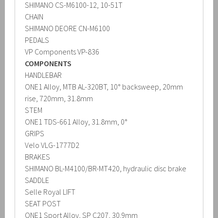
SHIMANO CS-M6100-12, 10-51T
CHAIN
SHIMANO DEORE CN-M6100
PEDALS
VP Components VP-836
COMPONENTS
HANDLEBAR
ONE1 Alloy, MTB AL-320BT, 10° backsweep, 20mm
rise, 720mm, 31.8mm
STEM
ONE1 TDS-661 Alloy, 31.8mm, 0°
GRIPS
Velo VLG-1777D2
BRAKES
SHIMANO BL-M4100/BR-MT420, hydraulic disc brake
SADDLE
Selle Royal LIFT
SEAT POST
ONE1 Sport Alloy, SP C207, 30.9mm