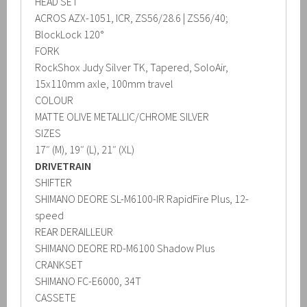
HEAD SET
ACROS AZX-1051, ICR, ZS56/28.6 | ZS56/40;
BlockLock 120°
FORK
RockShox Judy Silver TK, Tapered, SoloAir,
15x110mm axle, 100mm travel
COLOUR
MATTE OLIVE METALLIC/CHROME SILVER
SIZES
17″ (M), 19″ (L), 21″ (XL)
DRIVETRAIN
SHIFTER
SHIMANO DEORE SL-M6100-IR RapidFire Plus, 12-
speed
REAR DERAILLEUR
SHIMANO DEORE RD-M6100 Shadow Plus
CRANKSET
SHIMANO FC-E6000, 34T
CASSETE