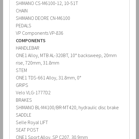
SHIMANO CS-M6100-12, 10-51T
CHAIN
SHIMANO DEORE CN-M6100
PEDALS
VP Components VP-836
COMPONENTS
HANDLEBAR
ONE1 Alloy, MTB AL-320BT, 10° backsweep, 20mm
rise, 720mm, 31.8mm
STEM
ONE1 TDS-661 Alloy, 31.8mm, 0°
GRIPS
Velo VLG-1777D2
BRAKES
SHIMANO BL-M4100/BR-MT420, hydraulic disc brake
SADDLE
Selle Royal LIFT
SEAT POST
ONE1 Sport Alloy, SP C207, 30.9mm