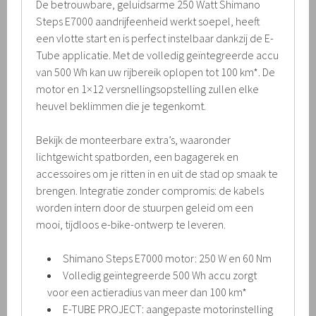
De betrouwbare, geluidsarme 250 Watt Shimano
Steps E7000 aandrijfeenheid werkt soepel, heeft
een vlotte start en is perfect instelbaar dankzij de E-
Tube applicatie. Met de volledig geïntegreerde accu
van 500 Wh kan uw rijbereik oplopen tot 100 km*. De
motor en 1×12 versnellingsopstelling zullen elke
heuvel beklimmen die je tegenkomt.
Bekijk de monteerbare extra’s, waaronder
lichtgewicht spatborden, een bagagerek en
accessoires om je ritten in en uit de stad op smaak te
brengen. Integratie zonder compromis: de kabels
worden intern door de stuurpen geleid om een
mooi, tijdloos e-bike-ontwerp te leveren.
Shimano Steps E7000 motor: 250 W en 60 Nm
Volledig geïntegreerde 500 Wh accu zorgt
voor een actieradius van meer dan 100 km*
E-TUBE PROJECT: aangepaste motorinstelling