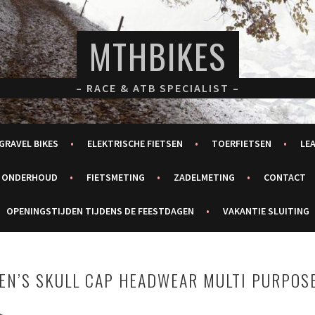
MTHBIKES
– RACE & ATB SPECIALIST –
GRAVEL BIKES
ELEKTRISCHE FIETSEN
TOERFIETSEN
LE
ONDERHOUD
FIETSMETING
ZADELMETING
CONTACT
OPENINGSTIJDEN TIJDENS DE FEESTDAGEN
VAKANTIE SLUITING
N’S SKULL CAP HEADWEAR MULTI PURPOS