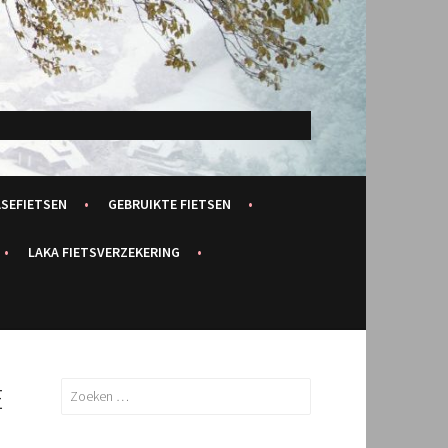
ASEFIETSEN
GEBRUIKTE FIETSEN
LAKA FIETSVERZEKERING
E
Zoeken
naar: