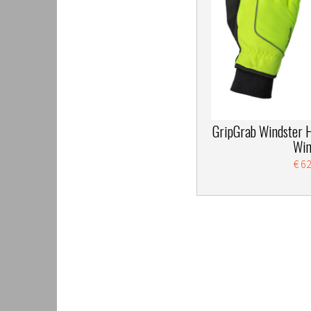
GripGrab Windster H
Win
€ 6